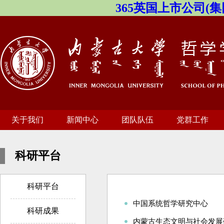
365英国上市公司(集团)
关于我们
新闻中心
团队队伍
党群工作
科研平台
科研平台
中国系统哲学研究中心
科研成果
内蒙古生态文明与社会发展